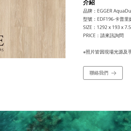
介紹
品牌：EGGER AquaD
型號：EDF196-卡普
SIZE：1292 x 193 x 7
PRICE：請來訊詢問
※照片皆因現場光源及
聯絡我們