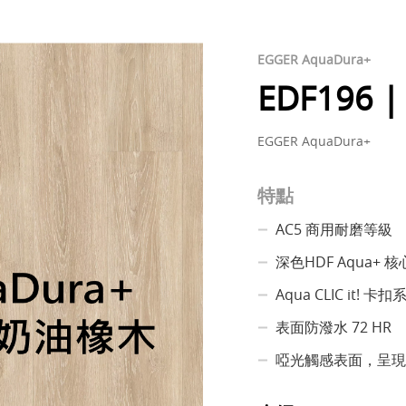
EGGER AquaDura+
EDF196
EGGER AquaDura+
特點
AC5 商用耐磨等級
深色HDF Aqua+ 
Aqua CLIC it! 卡扣
表面防潑水 72 HR
啞光觸感表面，呈現