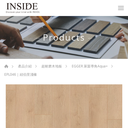
Products
產品介紹
超耐磨木地板
EGGER 萊茵導角Aqua+
EPL046 | 紐伯里淺橡