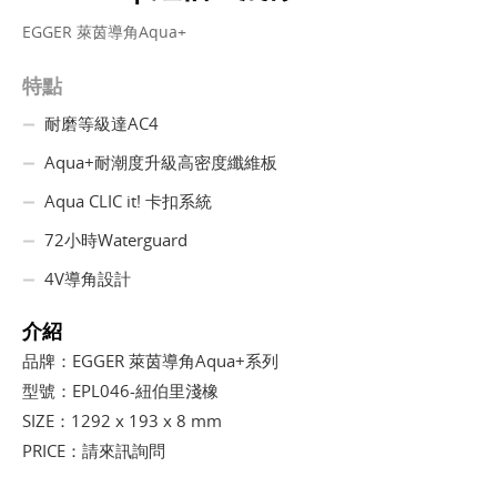
EGGER 萊茵導角Aqua+
特點
耐磨等級達AC4
Aqua+耐潮度升級高密度纖維板
Aqua CLIC it! 卡扣系統
72小時Waterguard
4V導角設計
介紹
品牌：EGGER 萊茵導角Aqua+系列
型號：EPL046-紐伯里淺橡
SIZE：1292 x 193 x 8 mm
PRICE：請來訊詢問