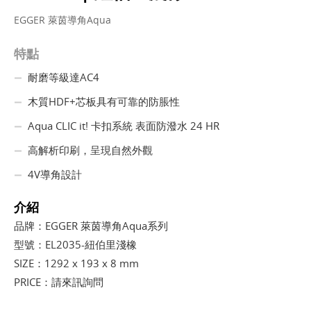
EGGER 萊茵導角Aqua
特點
耐磨等級達AC4
木質HDF+芯板具有可靠的防脹性
Aqua CLIC it! 卡扣系統 表面防潑水 24 HR
高解析印刷，呈現自然外觀
4V導角設計
介紹
品牌：EGGER 萊茵導角Aqua系列
型號：EL2035-紐伯里淺橡
SIZE：1292 x 193 x 8 mm
PRICE：請來訊詢問