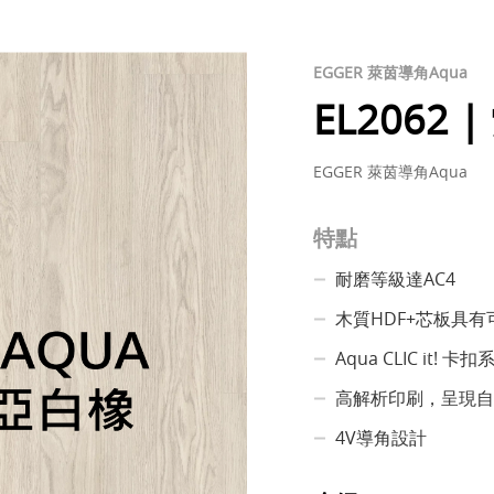
EGGER 萊茵導角Aqua
EL2062
EGGER 萊茵導角Aqua
特點
耐磨等級達AC4
木質HDF+芯板具
Aqua CLIC it! 
高解析印刷，呈現自
4V導角設計