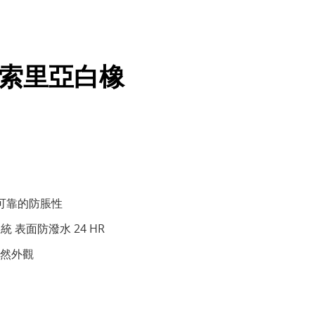
 | 索里亞白橡
有可靠的防脹性
卡扣系統 表面防潑水 24 HR
然外觀