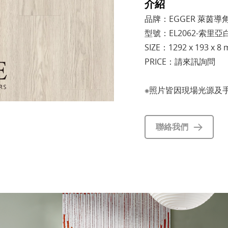
介紹
品牌：EGGER 萊茵導角
型號：EL2062-索里亞
SIZE：1292 x 193 x 8
PRICE：請來訊詢問
※照片皆因現場光源及
聯絡我們