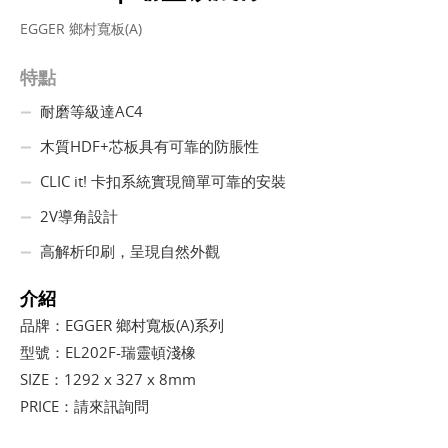
EGGER 鄉村寬板(A)
特點
耐磨等級達AC4
木質HDF+芯板具有可靠的防脹性
CLIC it! 卡扣系統實現簡單可靠的安裝
2V導角設計
高解析印刷，呈現自然外觀
介紹
品牌：EGGER 鄉村寬板(A)系列
型號：EL202F-瑞靈頓淺橡
SIZE：1292 x 327 x 8mm
PRICE：請來訊詢問