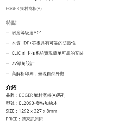
EGGER 鄉村寬板(A)
特點
耐磨等級達AC4
木質HDF+芯板具有可靠的防脹性
CLIC it! 卡扣系統實現簡單可靠的安裝
2V導角設計
高解析印刷，呈現自然外觀
介紹
品牌：EGGER 鄉村寬板(A)系列
型號：EL2093-奧特加橡木
SIZE：1292 x 327 x 8mm
PRICE：請來訊詢問