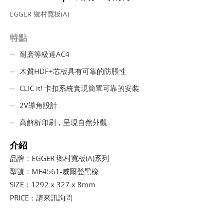
EGGER 鄉村寬板(A)
特點
耐磨等級達AC4
木質HDF+芯板具有可靠的防脹性
CLIC it! 卡扣系統實現簡單可靠的安裝
2V導角設計
高解析印刷，呈現自然外觀
介紹
品牌：EGGER 鄉村寬板(A)系列
型號：MF4561-威爾登黑橡
SIZE：1292 x 327 x 8mm
PRICE：請來訊詢問