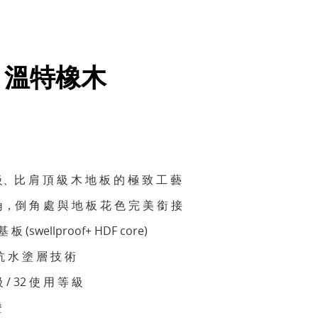
 | 溫特橡木
級、比 肩 頂 級 木 地 板 的 極 致 工 藝
角，倒 角 處 與 地 板 花 色 完 美 銜 接
板 (swellproof+ HDF core)
抗 水 塗 層 技 術
 / 32 使 用 等 級
證