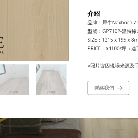
介紹
品牌：犀牛Naxhorn Ze
型號：GP7102-溫特橡
SIZE：1215 x 195 x 8
PRICE：$4100/坪（
※照片皆因現場光源及
聯絡我們