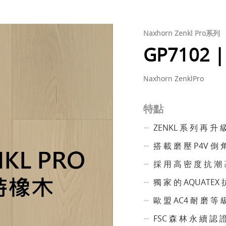
Naxhorn Zenkl Pro系列
GP7102
Naxhorn ZenklPro
特點
ZENKL 系 列 再 升 
搭 載 磨 壓 P4V 倒 
採 用 高 密 度 抗 潮 基 
獨 家 的 AQUATEX 
歐 盟 AC4 耐 磨 等 級
FSC 森 林 永 續 認 