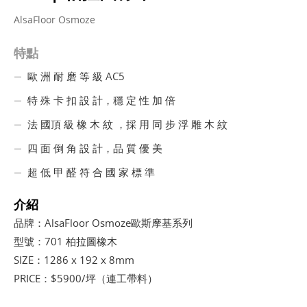
AlsaFloor Osmoze
特點
歐 洲 耐 磨 等 級 AC5
特 殊 卡 扣 設 計，穩 定 性 加 倍
法 國頂 級 橡 木 紋 ，採 用 同 步 浮 雕 木 紋
四 面 倒 角 設 計，品 質 優 美
超 低 甲 醛 符 合 國 家 標 準
介紹
品牌：AlsaFloor Osmoze歐斯摩基系列
型號：701 柏拉圖橡木
SIZE：1286 x 192 x 8mm
PRICE：$5900/坪（連工帶料）