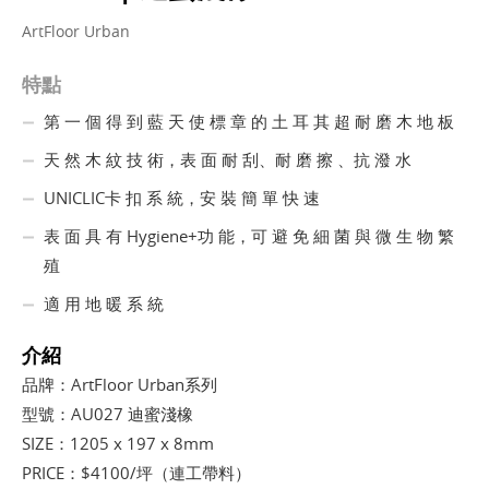
ArtFloor Urban
特點
第 一 個 得 到 藍 天 使 標 章 的 土 耳 其 超 耐 磨 木 地 板
天 然 木 紋 技 術，表 面 耐 刮、耐 磨 擦 、抗 潑 水
UNICLIC卡 扣 系 統，安 裝 簡 單 快 速
表 面 具 有 Hygiene+功 能，可 避 免 細 菌 與 微 生 物 繁
殖
適 用 地 暖 系 統
介紹
品牌：ArtFloor Urban系列
型號：AU027 迪蜜淺橡
SIZE：1205 x 197 x 8mm
PRICE：$4100/坪（連工帶料）