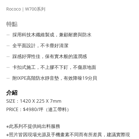
Rococo｜W700系列
特點
採用科技木纖維製成，兼顧耐磨與防水
全平面設計，不卡塵好清潔
踩感好彈性佳，保有實木般的溫潤感
卡扣式施工，不上膠不下釘，不傷原地面
附IXPE高階防水靜音墊，有效降噪19分貝
介紹
SIZE：1420 X 225 X 7mm
PRICE：$4980/坪（連工帶料）
※此系列不提供純出料服務
※照片皆因現場光源及手機畫素不同而有所差異，建議實際現