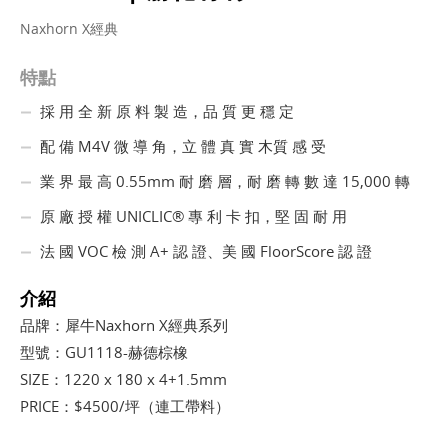
Naxhorn X經典
特點
採 用 全 新 原 料 製 造，品 質 更 穩 定
配 備 M4V 微 導 角，立 體 真 實 木質 感 受
業 界 最 高 0.55mm 耐 磨 層，耐 磨 轉 數 達 15,000 轉
原 廠 授 權 UNICLIC® 專 利 卡 扣，堅 固 耐 用
法 國 VOC 檢 測 A+ 認 證、美 國 FloorScore 認 證
介紹
品牌：犀牛Naxhorn X經典系列
型號：GU1118-赫德棕橡
SIZE：1220 x 180 x 4+1.5mm
PRICE：$4500/坪（連工帶料）