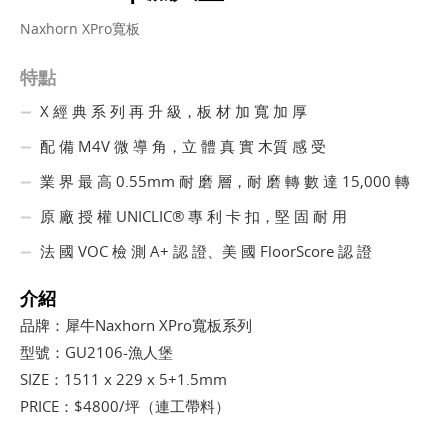
Naxhorn XPro寬板
特點
X 經 典 系 列 再 升 級，板 材 加 寬 加 厚
配 備 M4V 微 導 角，立 體 真 實 木質 感 受
業 界 最 高 0.55mm 耐 磨 層，耐 磨 轉 數 達 15,000 轉
原 廠 授 權 UNICLIC® 專 利 卡 扣，堅 固 耐 用
法 國 VOC 檢 測 A+ 認 證、美 國 FloorScore 認 證
介紹
品牌：犀牛Naxhorn XPro寬板系列
型號：GU2106-漁人堡
SIZE：1511 x 229 x 5+1.5mm
PRICE：$4800/坪（連工帶料）