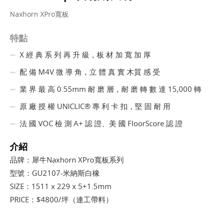
Naxhorn XPro寬板
特點
X 經 典 系 列 再 升 級，板 材 加 寬 加 厚
配 備 M4V 微 導 角，立 體 真 實 木質 感 受
業 界 最 高 0.55mm 耐 磨 層，耐 磨 轉 數 達 15,000 轉
原 廠 授 權 UNICLIC® 專 利 卡 扣，堅 固 耐 用
法 國 VOC 檢 測 A+ 認 證、美 國 FloorScore 認 證
介紹
品牌：犀牛Naxhorn XPro寬板系列
型號：GU2107-米納斯白橡
SIZE：1511 x 229 x 5+1.5mm
PRICE：$4800/坪（連工帶料）