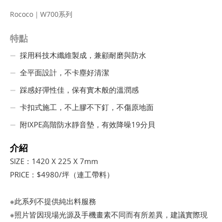
Rococo｜W700系列
特點
採用科技木纖維製成，兼顧耐磨與防水
全平面設計，不卡塵好清潔
踩感好彈性佳，保有實木般的溫潤感
卡扣式施工，不上膠不下釘，不傷原地面
附IXPE高階防水靜音墊，有效降噪19分貝
介紹
SIZE：1420 X 225 X 7mm
PRICE：$4980/坪（連工帶料）
※此系列不提供純出料服務
※照片皆因現場光源及手機畫素不同而有所差異，建議實際現