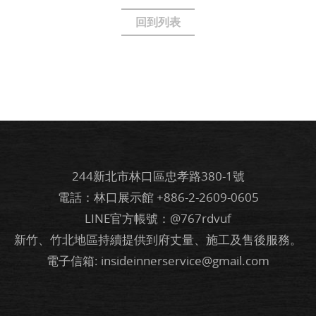
回到列表
244新北市林口區忠孝路380-1號
電話：林口展示館
+886-2-2609-0605
LINE官方帳號：@767rdvuf
新竹、竹北地區持續提供到府丈量、施工及售後服務。
電子信箱:
insideinnerservice@gmail.com