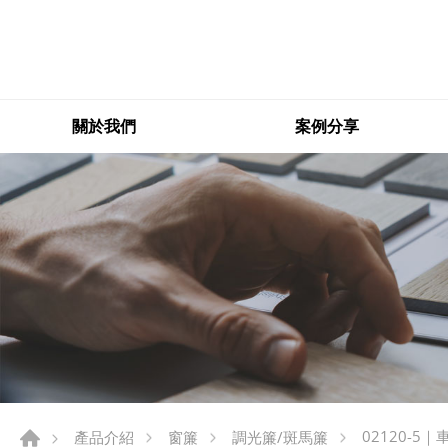
關於我們
案例分享
02120-5｜
產品介紹
窗簾
調光簾/斑馬簾