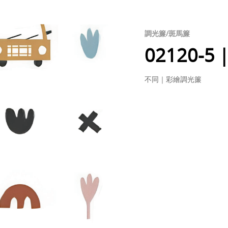
調光簾/斑馬簾
02120-
不同｜彩繪調光簾