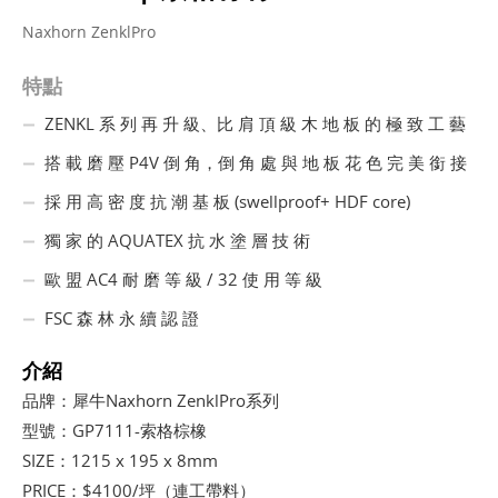
Naxhorn ZenklPro
特點
ZENKL 系 列 再 升 級、比 肩 頂 級 木 地 板 的 極 致 工 藝
搭 載 磨 壓 P4V 倒 角，倒 角 處 與 地 板 花 色 完 美 銜 接
採 用 高 密 度 抗 潮 基 板 (swellproof+ HDF core)
獨 家 的 AQUATEX 抗 水 塗 層 技 術
歐 盟 AC4 耐 磨 等 級 / 32 使 用 等 級
FSC 森 林 永 續 認 證
介紹
品牌：犀牛Naxhorn ZenklPro系列
型號：GP7111-索格棕橡
SIZE：1215 x 195 x 8mm
PRICE：$4100/坪（連工帶料）