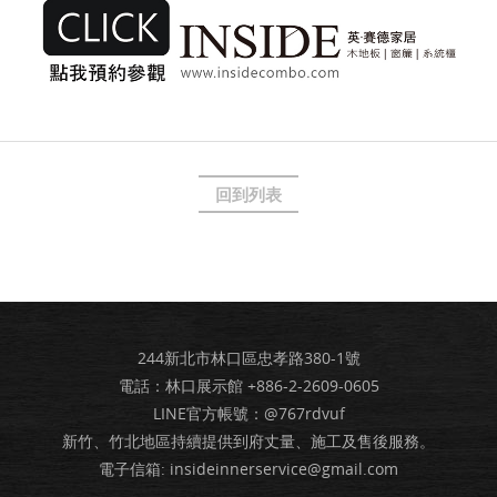
回到列表
244新北市林口區忠孝路380-1號
電話：林口展示館
+886-2-2609-0605
LINE官方帳號：@767rdvuf
新竹、竹北地區持續提供到府丈量、施工及售後服務。
電子信箱:
insideinnerservice@gmail.com