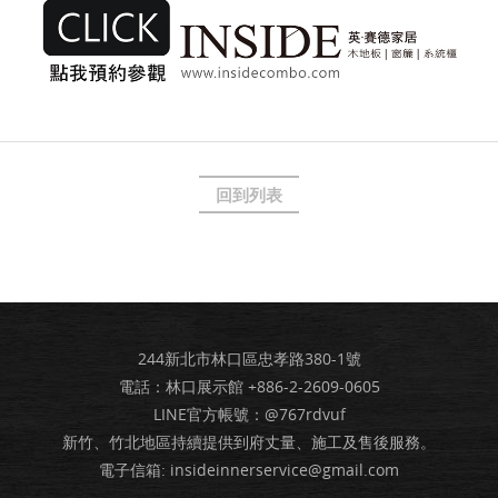
回到列表
244新北市林口區忠孝路380-1號
電話：林口展示館
+886-2-2609-0605
LINE官方帳號：@767rdvuf
新竹、竹北地區持續提供到府丈量、施工及售後服務。
電子信箱:
insideinnerservice@gmail.com