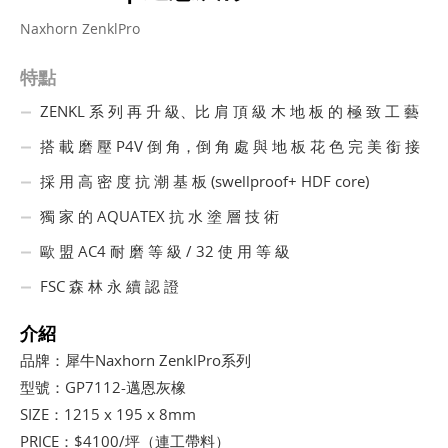
Naxhorn ZenklPro
特點
ZENKL 系 列 再 升 級、比 肩 頂 級 木 地 板 的 極 致 工 藝
搭 載 磨 壓 P4V 倒 角，倒 角 處 與 地 板 花 色 完 美 銜 接
採 用 高 密 度 抗 潮 基 板 (swellproof+ HDF core)
獨 家 的 AQUATEX 抗 水 塗 層 技 術
歐 盟 AC4 耐 磨 等 級 / 32 使 用 等 級
FSC 森 林 永 續 認 證
介紹
品牌：犀牛Naxhorn ZenklPro系列
型號：GP7112-邁恩灰橡
SIZE：1215 x 195 x 8mm
PRICE：$4100/坪（連工帶料）