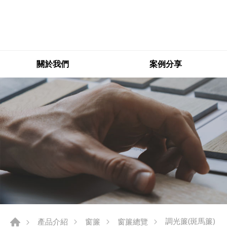
關於我們
案例分享
調光簾(斑馬簾)
產品介紹
窗簾
窗簾總覽