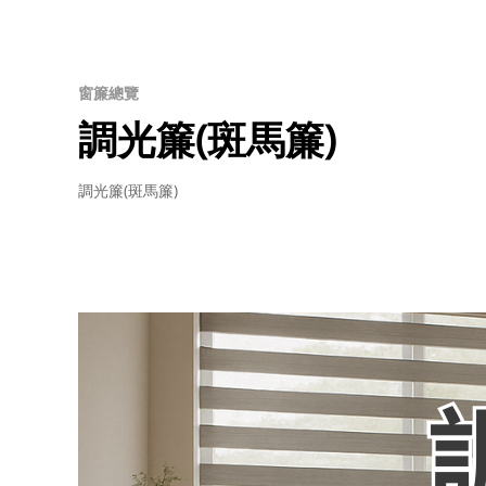
窗簾總覽
調光簾(斑馬簾)
調光簾(斑馬簾)