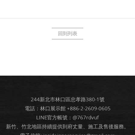
回到列表
244新北市林口區忠孝路380-1號
電話：林口展示館
+886-2-2609-0605
LINE官方帳號：@767rdvuf
新竹、竹北地區持續提供到府丈量、施工及售後服務。