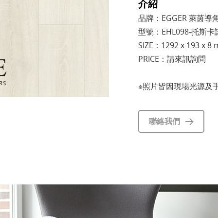
介紹
品牌：EGGER 萊茵導
型號：EHL098-托斯
SIZE：1292 x 193 x 8
PRICE：請來訊詢問
※照片皆因現場光源及
聯絡我們