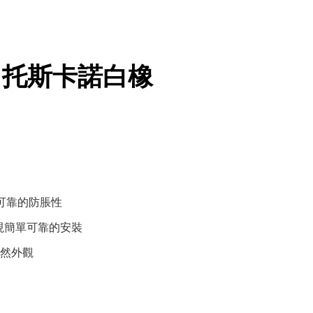
 | 托斯卡諾白橡
有可靠的防脹性
統實現簡單可靠的安裝
然外觀