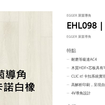
EGGER 萊茵導角
EHL098
EGGER 萊茵導角
特點
耐磨等級達AC4
木質HDF+芯板具
CLIC it! 卡扣系
高解析印刷，呈現自
4V導角設計