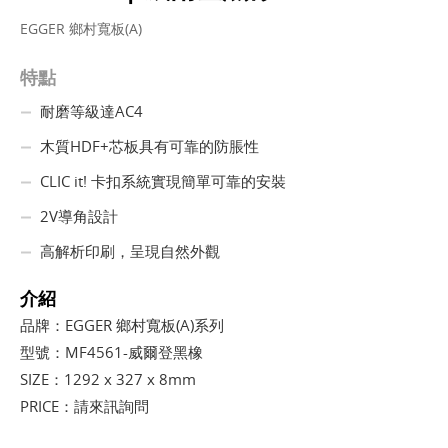
EGGER 鄉村寬板(A)
特點
耐磨等級達AC4
木質HDF+芯板具有可靠的防脹性
CLIC it! 卡扣系統實現簡單可靠的安裝
2V導角設計
高解析印刷，呈現自然外觀
介紹
品牌：EGGER 鄉村寬板(A)系列
型號：MF4561-威爾登黑橡
SIZE：1292 x 327 x 8mm
PRICE：請來訊詢問