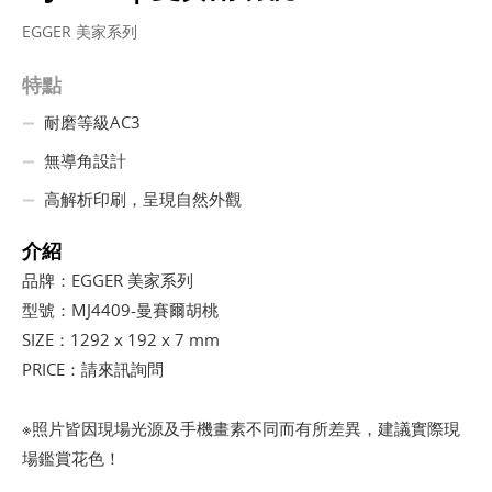
EGGER 美家系列
特點
耐磨等級AC3
無導角設計
高解析印刷，呈現自然外觀
介紹
品牌：EGGER 美家系列
型號：MJ4409-曼賽爾胡桃
SIZE：1292 x 192 x 7 mm
PRICE：請來訊詢問
※照片皆因現場光源及手機畫素不同而有所差異，建議實際現
場鑑賞花色！