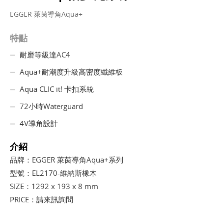
EGGER 萊茵導角Aqua+
特點
耐磨等級達AC4
Aqua+耐潮度升級高密度纖維板
Aqua CLIC it! 卡扣系統
72小時Waterguard
4V導角設計
介紹
品牌：EGGER 萊茵導角Aqua+系列
型號：EL2170-維納斯橡木
SIZE：1292 x 193 x 8 mm
PRICE：請來訊詢問