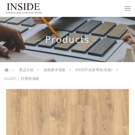
Products
產品介紹
超耐磨木地板
EGGER 皇家導角(長板)
EL2431 | 貝弗德淺橡