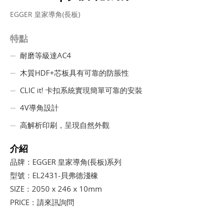
EGGER 皇家導角(長板)
特點
耐磨等級達AC4
木質HDF+芯板具有可靠的防脹性
CLIC it! 卡扣系統實現簡單可靠的安裝
4V導角設計
高解析印刷，呈現自然外觀
介紹
品牌：EGGER 皇家導角(長板)系列
型號：EL2431-貝弗德淺橡
SIZE：2050 x 246 x 10mm
PRICE：請來訊詢問