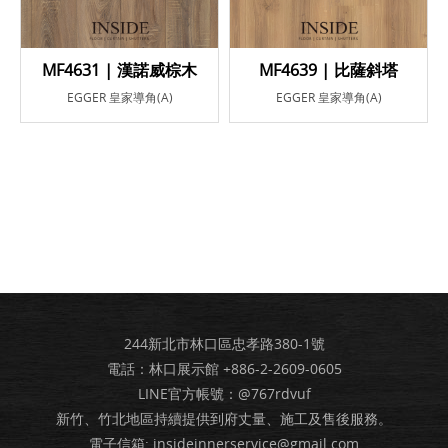
MF4631 | 漢諾威棕木
MF4639 | 比薩斜塔
EGGER 皇家導角(A)
EGGER 皇家導角(A)
244新北市林口區忠孝路380-1號
電話：林口展示館
+886-2-2609-0605
LINE官方帳號：@767rdvuf
新竹、竹北地區持續提供到府丈量、施工及售後服務。
電子信箱:
insideinnerservice@gmail.com